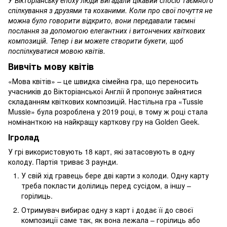
спілкування з друзями та коханими. Коли про свої почуття не
можна було говорити відкрито, вони передавали таємні
послання за допомогою елегантних і витончених квіткових
композицій. Тепер і ви можете створити букети, щоб
поспілкуватися мовою квітів.
Вивчіть мову квітів
«Мова квітів» – це швидка сімейна гра, що переносить
учасників до Вікторіанської Англії й пропонує зайнятися
складанням квіткових композицій. Настільна гра «Tussie
Mussie» була розроблена у 2019 році, в тому ж році стала
номінанткою на найкращу карткову гру на Golden Geek.
Ігролад
У грі використовують 18 карт, які затасовують в одну
колоду. Партія триває 3 раунди.
У свій хід гравець бере дві карти з колоди. Одну карту
треба покласти долілиць перед сусідом, а іншу –
горілиць.
Отримувач вибирає одну з карт і додає її до своєї
композиції саме так, як вона лежала – горілиць або