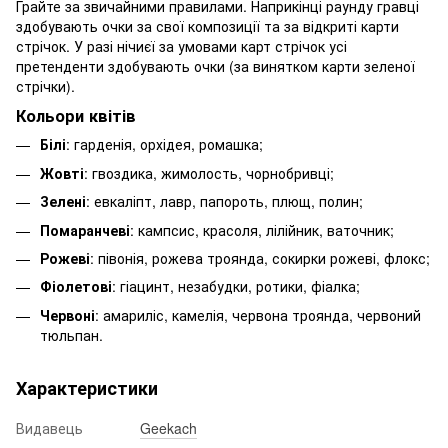
Грайте за звичайними правилами. Наприкінці раунду гравці
здобувають очки за свої композиції та за відкриті карти
стрічок. У разі нічиєї за умовами карт стрічок усі
претенденти здобувають очки (за винятком карти зеленої
стрічки).
Кольори квітів
Білі
: гарденія, орхідея, ромашка;
Жовті
: гвоздика, жимолость, чорнобривці;
Зелені
: евкаліпт, лавр, папороть, плющ, полин;
Помаранчеві
: кампсис, красоля, лілійник, ваточник;
Рожеві
: півонія, рожева троянда, сокирки рожеві, флокс;
Фіолетові
: гіацинт, незабудки, ротики, фіалка;
Червоні
: амариліс, камелія, червона троянда, червоний
тюльпан.
Характеристики
Видавець
Geekach