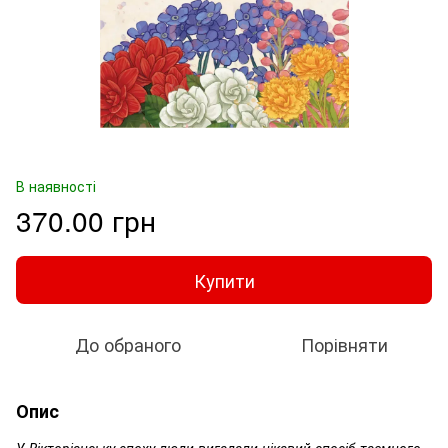
В наявності
370.00 грн
Купити
До обраного
Порівняти
Опис
У Вікторіанську епоху люди вигадали цікавий спосіб таємного