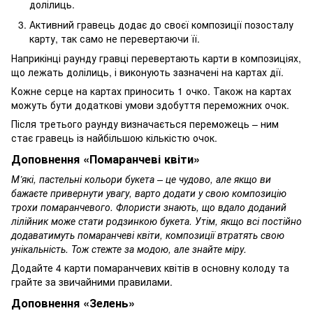
долілиць.
Активний гравець додає до своєї композиції позосталу
карту, так само не перевертаючи її.
Наприкінці раунду гравці перевертають карти в композиціях,
що лежать долілиць, і виконують зазначені на картах дії.
Кожне серце на картах приносить 1 очко. Також на картах
можуть бути додаткові умови здобуття переможних очок.
Після третього раунду визначається переможець – ним
стає гравець із найбільшою кількістю очок.
Доповнення «Помаранчеві квіти»
М’які, пастельні кольори букета – це чудово, але якщо ви
бажаєте привернути увагу, варто додати у свою композицію
трохи помаранчевого. Флористи знають, що вдало доданий
лілійник може стати родзинкою букета. Утім, якщо всі постійно
додаватимуть помаранчеві квіти, композиції втратять свою
унікальність. Тож стежте за модою, але знайте міру.
Додайте 4 карти помаранчевих квітів в основну колоду та
грайте за звичайними правилами.
Доповнення «Зелень»