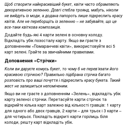
Щоб створити найкрасивіший букет, квіти часто обрамляють
декоративною зеленню. Довгі стебла троянд, мабуть, ніколи
не вийдуть із моди, а додана папороть лише підкреслить красу
квітів. Але не переборщіть із зеленню – не забувайте, що це
все-таки квіткова композиція.
Додайте будь-які 4 карти зелені в основну колоду.
Відкладіть убік позосталу карту. Якщо ви граєте з
доповненням «Помаранчеві квіти», використовуйте всі 5
карт зелені. Грайте за звичайними правилами.
Доповнення «Стрічки»
Коли ви даруєте комусь букет, то чому б не перев’язати його
красивою стрічкою? Правильно підібрана стрічка багато
розповість про ваші почуття і підкреслить красу букета. Такий
жест не залишиться непоміченим.
Якщо ви не граєте з доповненням «Зелень», відкладіть убік
карту зеленої стрічки. Перетасуйте карти стрічок та
відкрийте кілька карт залежно від кількості гравців: 1 карту
для одного або двох гравців, 2 карти – для трьох і 3 карти –
для чотирьох. Покладіть відкриті карти горілиць біля
колоди, решту карт відкладіть убік.