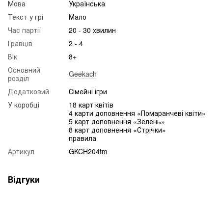
Мова
Українська
Текст у грі
Мало
Час партії
20 - 30 хвилин
Гравців
2 - 4
Вік
8+
Основний
Geekach
розділ
Додатковий
Сімейні ігри
У коробці
18 карт квітів
4 карти доповнення «Помаранчеві квіти»
5 карт доповнення «Зелень»
8 карт доповнення «Стрічки»
правила
Артикул
GKCH204tm
Відгуки