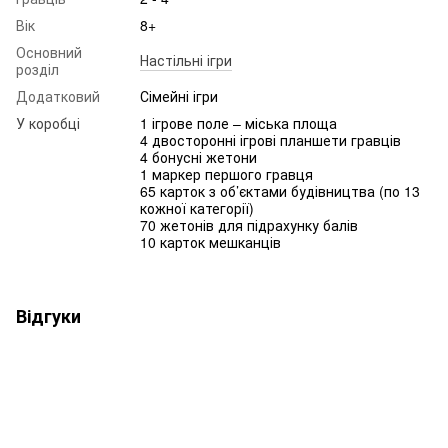
Вік
8+
Основний
Настільні ігри
розділ
Додатковий
Сімейні ігри
У коробці
1 ігрове поле – міська площа
4 двосторонні ігрові планшети гравців
4 бонусні жетони
1 маркер першого гравця
65 карток з об’єктами будівництва (по 13
кожної категорії)
70 жетонів для підрахунку балів
10 карток мешканців
Відгуки