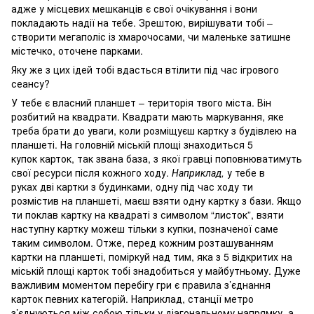
адже у місцевих мешканців є свої очікування і вони
покладають надії на тебе. Зрештою, вирішувати тобі –
створити мегаполіс із хмарочосами, чи маленьке затишне
містечко, оточене парками.
Яку же з цих ідей тобі вдасться втілити під час ігрового
сеансу?
У тебе є власний планшет – територія твого міста. Він
розбитий на квадрати. Квадрати мають маркування, яке
треба брати до уваги, коли розміщуєш картку з будівлею на
планшеті. На головній міській площі знаходиться 5
купок карток, так звана база, з якої гравці поповнюватимуть
свої ресурси після кожного ходу.
Наприклад,
у тебе в
руках дві картки з будинками, одну під час ходу ти
розмістив на планшеті, маєш взяти одну картку з бази. Якщо
ти поклав картку на квадраті з символом “листок”, взяти
наступну картку можеш тільки з купки, позначеної саме
таким символом. Отже, перед кожним розташуванням
картки на планшеті, поміркуй над тим, яка з 5 відкритих на
міській площі карток тобі знадобиться у майбутньому. Дуже
важливим моментом перебігу гри є правила з’єднання
карток певних категорій. Наприклад, станції метро
з’єднуються між собою тільки у діагональному напрямку, а