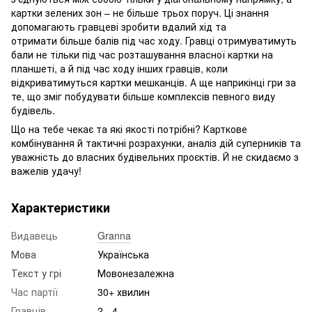
картки зелених зон – не більше трьох поруч. Ці знання
допомагають гравцеві зробити вдалий хід та
отримати більше балів під час ходу. Гравці отримуватимуть
бали не тільки під час розташування власної картки на
планшеті, а й під час ходу інших гравців, коли
відкриватимуться картки мешканців. А ще наприкінці гри за
те, що зміг побудувати більше комплексів певного виду
будівель.
Що на тебе чекає та які якості потрібні? Карткове
комбінування й тактичні розрахунки, аналіз дій суперників та
уважність до власних будівельних проєктів. Й не скидаємо з
важелів удачу!
Характеристики
Видавець
Granna
Мова
Українська
Текст у грі
Мовонезалежна
Час партії
30+ хвилин
Гравців
2 - 4