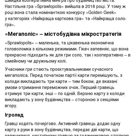
Настільна гра «Sprawlopolis» вийшла в 2018 році. У тому ж
році вона стала номінанткою конкурсу «Golden Geek»
у категоріях «Найкраща карткова гра» та «Найкраща соло-
гра».
«Мегаполіс» – містобудівна мікростратегія
«Sprawlopolis» – маленька, та цікавенька економічна
головоломка з кількома режимами. Гікач запевняє, що вона
прекрасно підходить як для гри соло, так і кооперативно – в
сімейному чи дружньому колі.
Учасники гри стають проєктувальниками сучасного
мегаполіса. Перед початком партії карти перемішують, з
колоди викладають три карти – тим боком, де вказані
умови отримання переможних очок. Перший гравець
отримує три карти, інші – по одній. Верхню карту з колоди
викладають у зону будівництва – стороною з секціями
вгору.
Ігролад
Гравці ходять почергово. Активний гравець додає одну
карту з руки в зону будівництва, передає дві карти, що
залишилися, наступному гравцю за годинниковою стрілкою