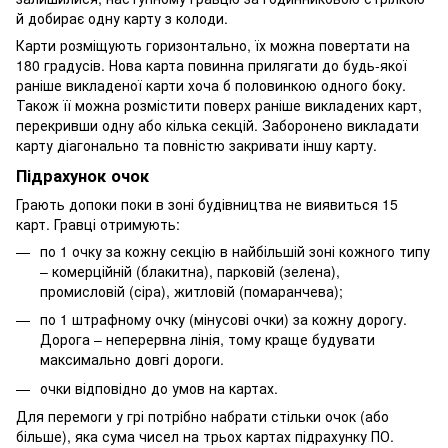
й добирає одну карту з колоди.
Карти розміщують горизонтально, їх можна повертати на
180 градусів. Нова карта повинна прилягати до будь-якої
раніше викладеної карти хоча б половинкою одного боку.
Також її можна розмістити поверх раніше викладених карт,
перекривши одну або кілька секцій. Заборонено викладати
карту діагонально та повністю закривати іншу карту.
Підрахунок очок
Грають допоки поки в зоні будівництва не виявиться 15
карт. Гравці отримують:
по 1 очку за кожну секцію в найбільшій зоні кожного типу
– комерційній (блакитна), парковій (зелена),
промисловій (сіра), житловій (помаранчева);
по 1 штрафному очку (мінусові очки) за кожну дорогу.
Дорога – неперервна лінія, тому краще будувати
максимально довгі дороги.
очки відповідно до умов на картах.
Для перемоги у грі потрібно набрати стільки очок (або
більше), яка сума чисел на трьох картах підрахунку ПО.