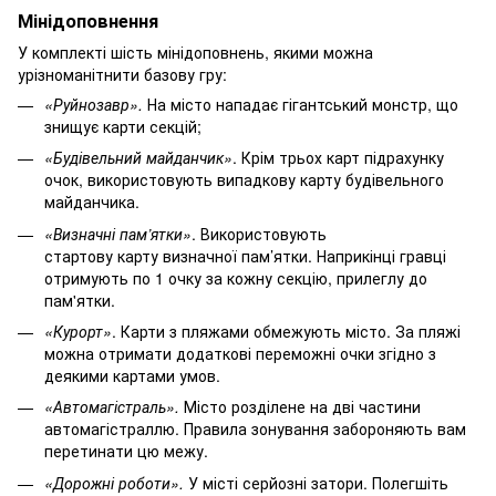
Мінідоповнення
У комплекті шість мінідоповнень, якими можна
урізноманітнити базову гру:
«Руйнозавр».
На місто нападає гігантський монстр, що
знищує карти секцій;
«Будівельний майданчик»
. Крім трьох карт підрахунку
очок, використовують випадкову карту будівельного
майданчика.
«Визначні пам’ятки»
. Використовують
стартову карту визначної пам’ятки. Наприкінці гравці
отримують по 1 очку за кожну секцію, прилеглу до
пам'ятки.
«Курорт»
. Карти з пляжами обмежують місто. За пляжі
можна отримати додаткові переможні очки згідно з
деякими картами умов.
«Автомагістраль».
Місто розділене на дві частини
автомагістраллю. Правила зонування забороняють вам
перетинати цю межу.
«Дорожні роботи».
У місті серйозні затори. Полегшіть