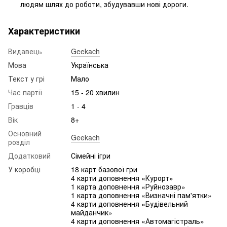
людям шлях до роботи, збудувавши нові дороги.
Характеристики
Видавець
Geekach
Мова
Українська
Текст у грі
Мало
Час партії
15 - 20 хвилин
Гравців
1 - 4
Вік
8+
Основний
Geekach
розділ
Додатковий
Сімейні ігри
У коробці
18 карт базової гри
4 карти доповнення «Курорт»
1 карта доповнення «Руйнозавр»
1 карта доповнення «Визначні пам'ятки»
4 карти доповнення «Будівельний
майданчик»
4 карти доповнення «Автомагістраль»