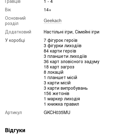
Гравців
1 - 4
Вік
14+
Основний
Geekach
розділ
Додатковий
Настільні ігри, Сімейні ігри
У коробці
7 фігурок героїв
3 фігурки лиходіїв
84 карти героїв
3 планшети лиходіїв
36 карт зловісного задуму
18 карт загроз
8 локацій
1 планшет місій
3 карти місій
3 карти випробувань
156 жетонів
1 маркер лиходія
1 книжка правил
Артикул
GKCH035MU
Відгуки