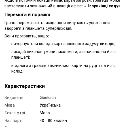
Якщо в поточній локації немає карти загрози, гравець може
застосувати зазначений в локації ефект
«Наприкінці ходу»
.
Перемога й поразка
Гравці перемагають, якщо вони вилучають усі жетони
здоров'я з планшета суперлиходія.
Вони програють, якщо:
вичерпується колода карт зловісного задуму лиходія;
лиходій виконав умови лихої мети, зазначеної на його
планшеті;
в одного з гравців закінчилися карти на руці та в його
колоді.
Характеристики
Видавець
Geekach
Мова
Українська
Текст у грі
Мало
Час партії
40 - 60 хвилин