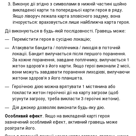
Виконує дії згідно з символами в нижній частині щойно
викладеної карти та попередньої карти героя в ряду.
Якщо ліворуч лежала карта зловісного задуму, вона
ігнорується: враховується лише найближча карта героя.
Дії виконуються в будь-якій послідовності. Гравець може:
Перемістити героя в сусідню локацію;
Атакувати бандита / поплічника / лиходія в поточній
локації. Бандит вилучається після першого поранення.
За кожне поранення, завдане поплічнику, вилучається 1
жетон здоров'я з його карти. Якщо герої виконали 2 місії,
вони можуть завдавати поранення лиходієві, вилучаючи
жетони здоров'я з його планшета.
Героїчною дією можна врятувати 1 містянина або
покласти жетон героїчної дії на карту загрози (щоб
усунути загрозу, треба викласти 3 героїчні жетони).
Дія джокер дозволяє виконати будь-яку дію.
Особливий ефект
. Якщо на викладеній карті героя
зазначений особливий ефект, активний гравець може
розіграти його.