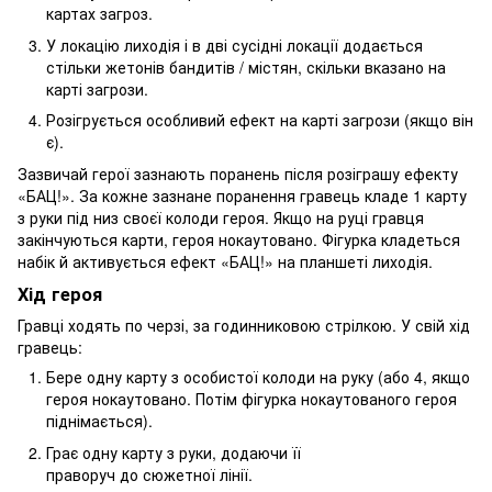
картах загроз.
У локацію лиходія і в дві сусідні локації додається
стільки жетонів бандитів / містян, скільки вказано на
карті загрози.
Розігрується особливий ефект на карті загрози (якщо він
є).
Зазвичай герої зазнають поранень після розіграшу ефекту
«БАЦ!». За кожне зазнане поранення гравець кладе 1 карту
з руки під низ своєї колоди героя. Якщо на руці гравця
закінчуються карти, героя нокаутовано. Фігурка кладеться
набік й активується ефект «БАЦ!» на планшеті лиходія.
Хід героя
Гравці ходять по черзі, за годинниковою стрілкою. У свій хід
гравець:
Бере одну карту з особистої колоди на руку (або 4, якщо
героя нокаутовано. Потім фігурка нокаутованого героя
піднімається).
Грає одну карту з руки, додаючи її
праворуч до сюжетної лінії.