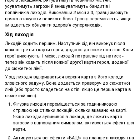
усуватимуть загрози й знищуватимуть бандитів і
поплічників лиходія. Виконавши 2 місії з 3, гравці зможуть
прямо атакувати великого боса. Гравці перемагають, якщо
їм вдається обнулити здоров'я суперлиходія.
Хід лиходія
Лиходій ходить першим. Наступний хід він виконує після
кожної третьої карти героя, доданої до сюжетної лінії. Коли
герої виконують 1 місію, лиходій потрапляє під натиск -
тепер він ходить після кожної другої карти героя, доданої
до сюжетної лінії.
У хід лиходія відкривається верхня карта з його колоди
зловісного задуму. Вона додається праворуч до сюжетної
лінії (або просто кладеться на стіл, якщо це перша карта в
сюжетній лінії).
Фігурка лиходія переміщається за годинниковою
стрілкою на стільки локацій, скільки вказано на карті.
Якщо лиходій зупинився в локації, де лежить карта
загрози з відповідним символом, активується ефект цієї
карти.
Активуються всі ефекти «БАЦ!» на планшеті лиходія і на