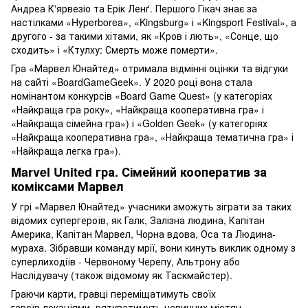
Андреа К'ярвезіо та Ерік Ленґ. Першого Гікач знає за
настілками «Hyperborea», «Kingsburg» і «Kingsport Festival», а
другого - за такими хітами, як «Кров і лють», «Сонце, що
сходить» і «Ктулху: Смерть може померти».
Гра «Марвел Юнайтед» отримала відмінні оцінки та відгуки
на сайті «BoardGameGeek». У 2020 році вона стала
номінантом конкурсів «Board Game Quest» (у категоріях
«Найкраща гра року», «Найкраща кооперативна гра» і
«Найкраща сімейна гра») і «Golden Geek» (у категоріях
«Найкраща кооперативна гра», «Найкраща тематична гра» і
«Найкраща легка гра»).
Marvel United гра. Сімейний кооператив за
коміксами Марвел
У грі «Марвел Юнайтед» учасники зможуть зіграти за таких
відомих супергероїв, як Галк, Залізна людина, Капітан
Америка, Капітан Марвел, Чорна вдова, Оса та Людина-
мураха. Зібравши команду мрії, вони кинуть виклик одному з
суперлиходіїв - Червоному Черепу, Альтрону або
Наслідувачу (також відомому як Таскмайстер).
Граючи карти, гравці переміщатимуть своїх
героїв локаціями, рятуватимуть невинних містян,