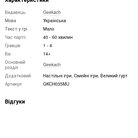
Видавець
Geekach
Мова
Українська
Текст у грі
Мало
Час партії
40 - 60 хвилин
Гравців
1 - 4
Вік
14+
Основний
Geekach
розділ
Додатковий
Настільні ігри, Сімейні ігри, Великий гурт
Артикул
GKCH035MU
Відгуки