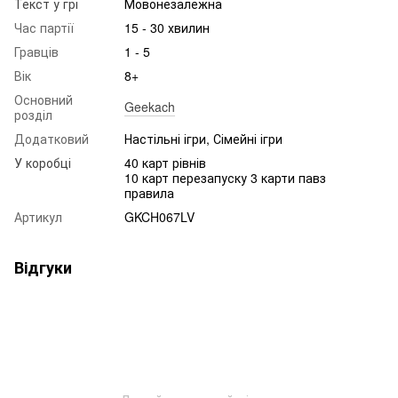
Текст у грі
Мовонезалежна
Час партії
15 - 30 хвилин
Гравців
1 - 5
Вік
8+
Основний
Geekach
розділ
Додатковий
Настільні ігри, Сімейні ігри
У коробці
40 карт рівнів
10 карт перезапуску 3 карти павз
правила
Артикул
GKCH067LV
Відгуки