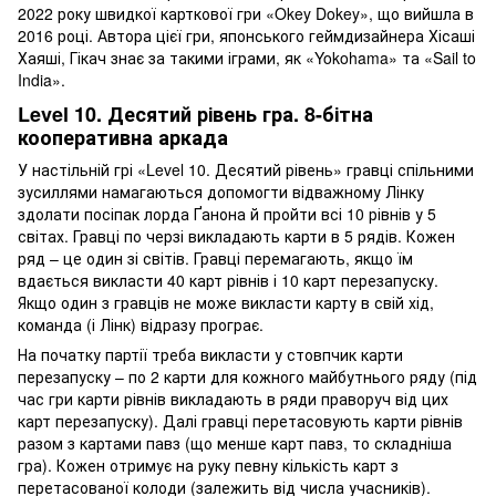
2022 року швидкої карткової гри «Okey Dokey», що вийшла в
2016 році. Автора цієї гри, японського геймдизайнера Хісаші
Хаяші, Гікач знає за такими іграми, як «Yokohama» та «Sail to
India».
Level 10. Десятий рівень гра. 8-бітна
кооперативна аркада
У настільній грі «Level 10. Десятий рівень» гравці спільними
зусиллями намагаються допомогти відважному Лінку
здолати посіпак лорда Ґанона й пройти всі 10 рівнів у 5
світах. Гравці по черзі викладають карти в 5 рядів. Кожен
ряд – це один зі світів. Гравці перемагають, якщо їм
вдається викласти 40 карт рівнів і 10 карт перезапуску.
Якщо один з гравців не може викласти карту в свій хід,
команда (і Лінк) відразу програє.
На початку партії треба викласти у стовпчик карти
перезапуску – по 2 карти для кожного майбутнього ряду (під
час гри карти рівнів викладають в ряди праворуч від цих
карт перезапуску). Далі гравці перетасовують карти рівнів
разом з картами павз (що менше карт павз, то складніша
гра). Кожен отримує на руку певну кількість карт з
перетасованої колоди (залежить від числа учасників).