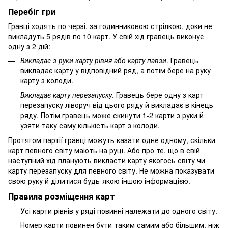
Перебіг гри
Гравці ходять по черзі, за годинниковою стрілкою, доки не
викладуть 5 рядів по 10 карт. У свій хід гравець виконує
одну з 2 дій:
Викладає з руки карту рівня або карту павзи
. Гравець
викладає карту у відповідний ряд, а потім бере на руку
карту з колоди.
Викладає карту перезапуску
. Гравець бере одну з карт
перезапуску ліворуч від цього ряду й викладає в кінець
ряду. Потім гравець може скинути 1-2 карти з руки й
узяти таку саму кількість карт з колоди.
Протягом партії гравці можуть казати одне одному, скільки
карт певного світу мають на руці. Або про те, що в свій
наступний хід планують викласти карту якогось світу чи
карту перезапуску для певного світу. Не можна показувати
свою руку й ділитися будь-якою іншою інформацією.
Правила розміщення карт
Усі карти рівнів у ряді повинні належати до одного світу.
Номер карти повинен бути таким самим або більшим, ніж