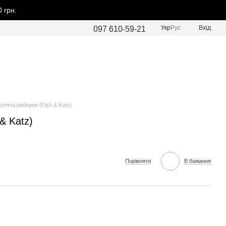
 грн.
Укр
Рус
Вхід
097 610-59-21
Котяча риберня (Fish & Katz)
& Katz)
Порівняти
В бажання