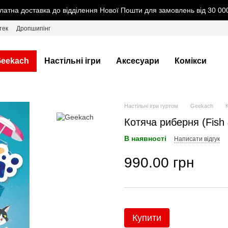
латна доставка до відділення Нової Пошти для замовлень від 30 000
тек
Дропшипінг
eekach
Настільні ігри
Аксесуари
Комікси
Настільні ігри гуртом
Geekach
Котяча риберня (Fish 
В наявності
Написати відгук
990.00 грн
Купити