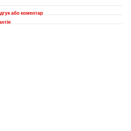
дгук або коментар
антія