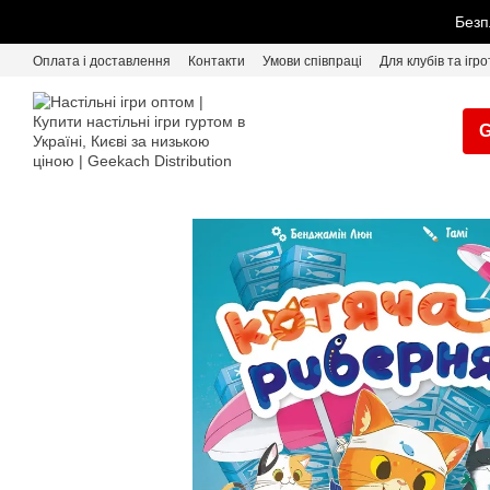
Перейти до основного контенту
Безп
Оплата і доставлення
Контакти
Умови співпраці
Для клубів та ігро
G