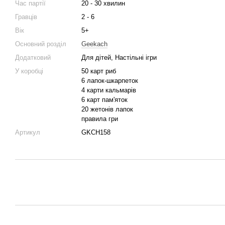
Час партії
20 - 30 хвилин
Гравців
2 - 6
Вік
5+
Основний розділ
Geekach
Додатковий
Для дітей, Настільні ігри
У коробці
50 карт риб
6 лапок-шкарпеток
4 карти кальмарів
6 карт пам'яток
20 жетонів лапок
правила гри
Артикул
GKCH158