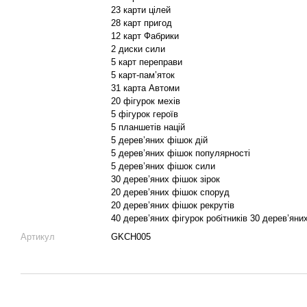
23 карти цілей
28 карт пригод
12 карт Фабрики
2 диски сили
5 карт переправи
5 карт-пам’яток
31 карта Автоми
20 фігурок мехів
5 фігурок героїв
5 планшетів націй
5 дерев’яних фішок дій
5 дерев’яних фішок популярності
5 дерев’яних фішок сили
30 дерев’яних фішок зірок
20 дерев’яних фішок споруд
20 дерев’яних фішок рекрутів
40 дерев’яних фігурок робітників 30 дерев’яних
Артикул
GKCH005