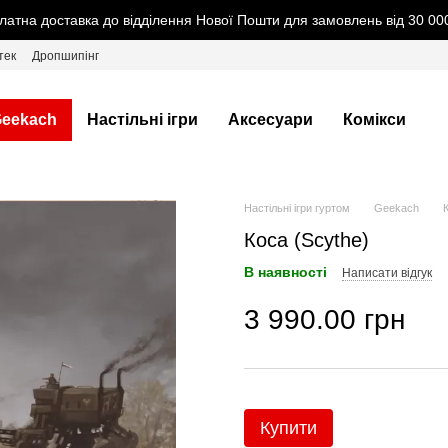
латна доставка до відділення Нової Пошти для замовлень від 30 000
тек
Дропшипінг
eekach
Настільні ігри
Аксесуари
Комікси
Настільні ігри гуртом
Geekach
Коса (Scythe)
В наявності
Написати відгук
3 990.00 грн
Купити