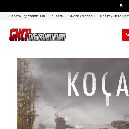
Перейти до основного контенту
Безп
Оплата і доставлення
Контакти
Умови співпраці
Для клубів та ігро
G