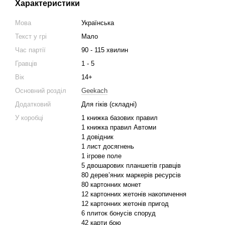
Характеристики
Мова
Українська
Текст у грі
Мало
Час партії
90 - 115 хвилин
Гравців
1 - 5
Вік
14+
Основний розділ
Geekach
Додатковий
Для гіків (складні)
У коробці
1 книжка базових правил
1 книжка правил Автоми
1 довідник
1 лист досягнень
1 ігрове поле
5 двошарових планшетів гравців
80 дерев’яних маркерів ресурсів
80 картонних монет
12 картонних жетонів накопичення
12 картонних жетонів пригод
6 плиток бонусів споруд
42 карти бою