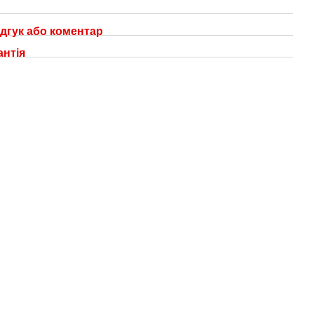
дгук або коментар
антія