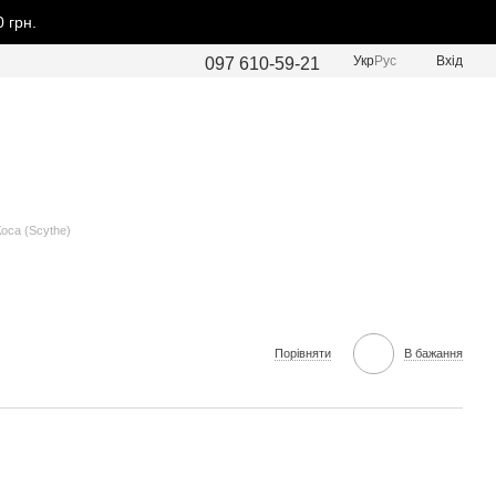
 грн.
Укр
Рус
Вхід
097 610-59-21
Коса (Scythe)
Порівняти
В бажання