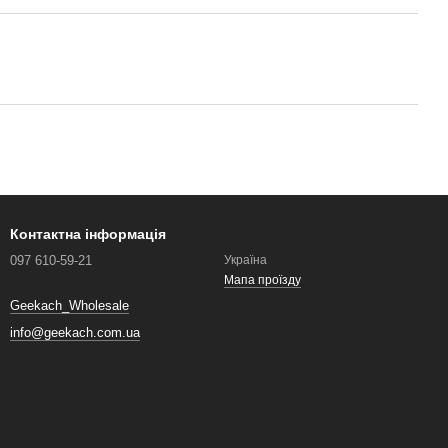
Контактна інформація
097 610-59-21
Україна
Мапа проїзду
Geekach_Wholesale
info@geekach.com.ua