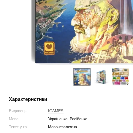
Характеристики
Видавець
IGAMES
Мова
Українська, Російська
Текст у грі
Мовонезалежна