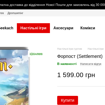
латна доставка до відділення Нової Пошти для замовлень від 30 000
тек
Дропшипінг
eekach
Настільні ігри
Аксесуари
Комікси
Настільні ігри гуртом
Настільні ігри
Форпост (Settlement)
В наявності
Написати відгук
1 599.00 грн
Купити