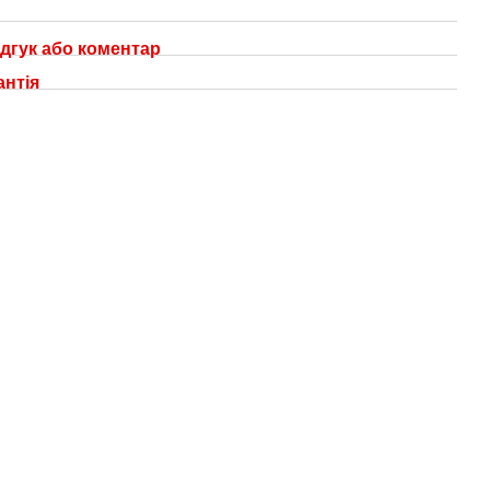
дгук або коментар
антія