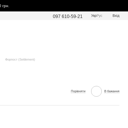
 грн.
Укр
Рус
Вхід
097 610-59-21
Форпост (Settlement)
Порівняти
В бажання