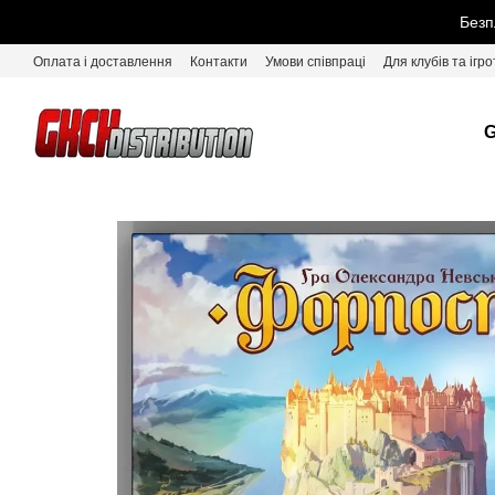
Перейти до основного контенту
Безп
Оплата і доставлення
Контакти
Умови співпраці
Для клубів та ігро
G