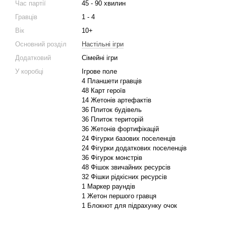
Час партії
45 - 90 хвилин
Гравців
1 - 4
Вік
10+
Основний розділ
Настільні ігри
Додатковий
Сімейні ігри
У коробці
Ігрове поле
4 Планшети гравців
48 Карт героїв
14 Жетонів артефактів
36 Плиток будівель
36 Плиток територій
36 Жетонів фортифікацій
24 Фігурки базових поселенців
24 Фігурки додаткових поселенців
36 Фігурок монстрів
48 Фішок звичайних ресурсів
32 Фішки рідкісних ресурсів
1 Маркер раундів
1 Жетон першого гравця
1 Блокнот для підрахунку очок