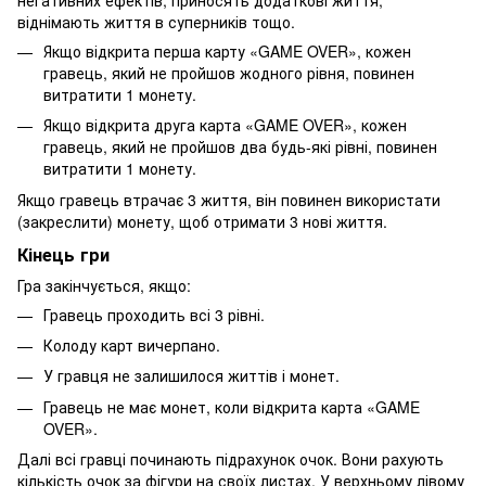
віднімають життя в суперників тощо.
Якщо відкрита перша карту «GAME OVER», кожен
гравець, який не пройшов жодного рівня, повинен
витратити 1 монету.
Якщо відкрита друга карта «GAME OVER», кожен
гравець, який не пройшов два будь-які рівні, повинен
витратити 1 монету.
Якщо гравець втрачає 3 життя, він повинен використати
(закреслити) монету, щоб отримати 3 нові життя.
Кінець гри
Гра закінчується, якщо:
Гравець проходить всі 3 рівні.
Колоду карт вичерпано.
У гравця не залишилося життів і монет.
Гравець не має монет, коли відкрита карта «GAME
OVER».
Далі всі гравці починають підрахунок очок. Вони рахують
кількість очок за фігури на своїх листах. У верхньому лівому