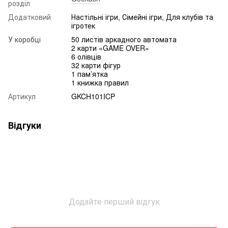
розділ
Додатковий
Настільні ігри, Сімейні ігри, Для клубів та
ігротек
У коробці
50 листів аркадного автомата
2 карти «GAME OVER»
6 олівців
32 карти фігур
1 пам’ятка
1 книжка правил
Артикул
GKCH101ICP
Відгуки
Додайте перший відгук