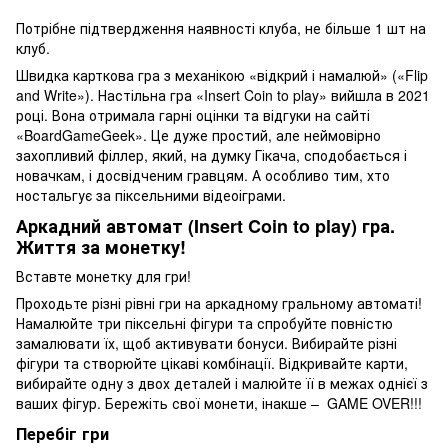
Потрібне підтвердження наявності клуба, не більше 1 шт на
клуб.
Швидка карткова гра з механікою «відкрий і намалюй» («Flip
and Write»). Настільна гра «Insert Coin to play» вийшла в 2021
році. Вона отримала гарні оцінки та відгуки на сайті
«BoardGameGeek». Це дуже простий, але неймовірно
захопливий філлер, який, на думку Гікача, сподобається і
новачкам, і досвідченим гравцям. А особливо тим, хто
ностальгує за піксельними відеоіграми.
Аркадний автомат (Insert Coin to play) гра.
Життя за монетку!
Вставте монетку для гри!
Проходьте різні рівні гри на аркадному гральному автоматі!
Намалюйте три піксельні фігури та спробуйте повністю
замалювати їх, щоб активувати бонуси. Вибирайте різні
фігури та створюйте цікаві комбінації. Відкривайте карти,
вибирайте одну з двох деталей і малюйте її в межах однієї з
ваших фігур. Бережіть свої монети, інакше – GAME OVER!!!
Перебіг гри