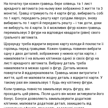
На початку гри кожен гравець бере олівець та 1 лист
аркадного автомата (на ньому вже зображено 3 життя та 3
монети). Гравці отримують по 4 карти фігур, вибирають собі
по 1 карті, передають решту карт сусідам ліворуч, знову
вибирають по 1 карті й передають решту – і так доти, доки
не виберуть по 4 карти. Із 4 можливих фігур кожен гравець
перемальовує 3 фігури на відповідні квадрати (рівні) свого
грального автомата.
Щораунду треба відкрити верхню карту колоди й покласти її
горілиць перед гравцями. Кожен гравець повинен вибрати
одну з двох деталей, зображених у нижніх кутах карти, і
намалювати її на вільних клітинках однієї зі своїх фігур на
листі аркадного автомата. Вибрану деталь треба
намалювати в межах однієї з фігур. Деталь можна
повертати й віддзеркалювати. Гравець може витратити 1
життя, щоб не малювати жодну деталь з відкритої карти. У
такому разі він замальовує 1 будь-яку клітинку фігури.
Коли гравець повністю замальовує якусь фігуру, він
проходить цей рівень. Після цього він може активувати його
бонус. Бонуси дозволяють замальовувати додаткові
клітинки, малювати додаткові деталі, захищають від
негативних ефектів, приносять додаткові життя,