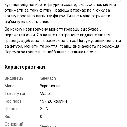
куті відповідної карти фігури вказано, скільки очок можна
отримати за таку фігуру. Гравець втрачає по 1 очку за
кожну порожню клітинку фігури. Він не може отримати
від'ємну кількість очок.
За кожну невитрачену монету гравець здобуває 3
переможні очки. За кожне невтрачене виділене життя
гравець здобуває 1 переможне очко. Підсумувавши всі очки
за фігури, монети та життя, гравці визначають переможця.
Перемагає гравець із найбільшою кількістю очок.
Характеристики
Видавець
Geekach
Мова
Українська
Текст у грі
Мало
Час партії
15 - 20 хвилин
Гравців
2 - 6
Вік
8+
Основний
Geekach