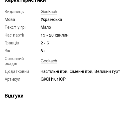
Видавець
Geekach
Мова
Українська
Текст у грі
Мало
Час партії
15 - 20 хвилин
Гравців
2 - 6
Вік
8+
Основний
Geekach
розділ
Додатковий
Настільні ігри, Сімейні ігри, Великий гурт
Артикул
GKCH101ICP
Відгуки