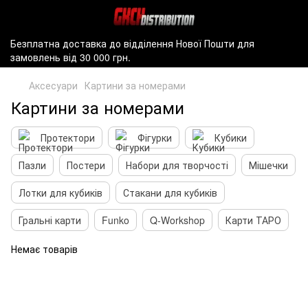
Безплатна доставка до відділення Нової Пошти для
замовлень від 30 000 грн.
Аксесуари
Картини за номерами
Картини за номерами
Протектори
Фігурки
Кубики
Пазли
Постери
Набори для творчості
Мішечки
Лотки для кубиків
Стакани для кубиків
Гральні карти
Funko
Q-Workshop
Карти ТАРО
Немає товарів