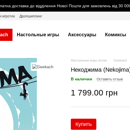
латна доставка до відділення Нової Пошти для замовлень від 30 000
и игротек
Дропшиппинг
ach
Настольные игры
Аксессуары
Комиксы
Настольные игры оптом
Geekach
Некоджима (Nekojima
В наличии
Оставить отзыв
1 799.00 грн
Купить