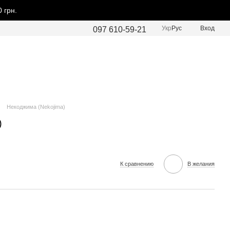
 грн.
Укр
Рус
Вход
097 610-59-21
Некоджима (Nekojima)
)
К сравнению
В желания