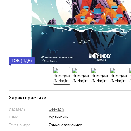
ТОВ (ПДВ)
Характеристики
Издатель
Geekach
Язык
Украинский
Текст в игре
Языконезависимая