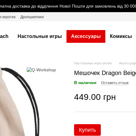
латна доставка до відділення Нової Пошти для замовлень від 30 000
и игротек
Дропшиппинг
ach
Настольные игры
Аксессуары
Комиксы
Настольные игры оптом
Аксессуар
Мешочек Dragon Beige 
В наличии
Оставить отзыв
449.00 грн
Купить