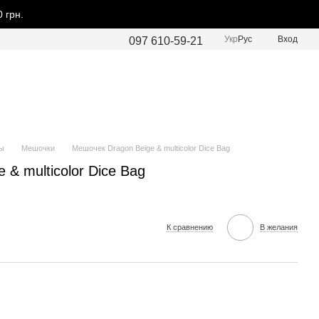
 грн.
Укр
Рус
Вход
097 610-59-21
ы
Мешочки
Мешочек Dragon Beige & multicolor Dice Bag
& multicolor Dice Bag
К сравнению
В желания