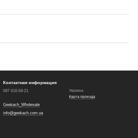
Контактная информация
097 610-59-21
Украина
Карта проезда
Geekach_Wholesale
info@geekach.com.ua