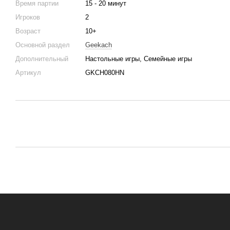
Время партии
15 - 20 минут
Игроков
2
Возраст
10+
Основной раздел
Geekach
Дополнительный
Настольные игры, Семейные игры
Артикул
GKCH080HN