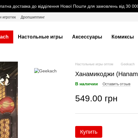
латна доставка до відділення Нової Пошти для замовлень від 30 000
и игротек
Дропшиппинг
ach
Настольные игры
Аксессуары
Комиксы
Настольные игры оптом
Geekach
Ханамикоджи (Hanamik
В наличии
Оставить отзыв
549.00 грн
Купить