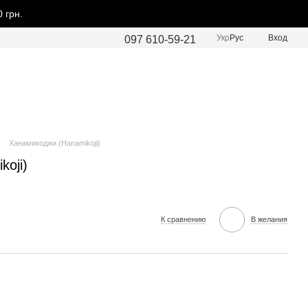
 грн.
Укр
Рус
Вход
097 610-59-21
Ханамикоджи (Hanamikoji)
oji)
К сравнению
В желания