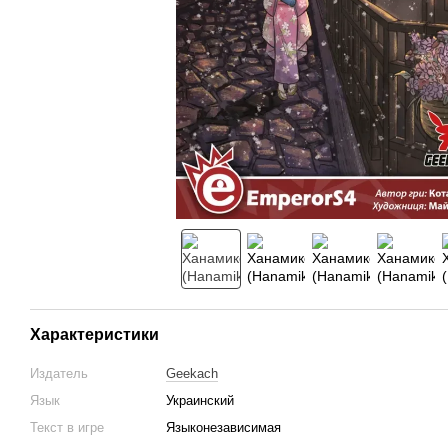
Характеристики
Издатель
Geekach
Язык
Украинский
Текст в игре
Языконезависимая