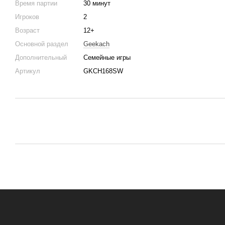
Время партии
30 минут
Игроков
2
Возраст
12+
Основной раздел
Geekach
Дополнительный
Семейные игры
Артикул
GKCH168SW