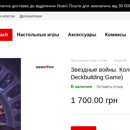
латна доставка до відділення Нової Пошти для замовлень від 30 000
и игротек
Дропшиппинг
ach
Настольные игры
Аксессуары
Комиксы
Настольные игры оптом
Geekach
Звездные войны. Коло
Deckbuilding Game)
В наличии
Оставить отзыв
1 700.00 грн