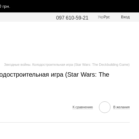
 грн.
Укр
Рус
Вход
097 610-59-21
Звездные войны. Колодостроительная игра (Star Wars: The Deckbuilding Game)
достроительная игра (Star Wars: The
К сравнению
В желания