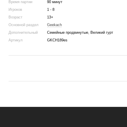
Время партии
90 минут
Игроков
1 - 8
Возраст
13+
Основной раздел
Geekach
Дополнительный
Семейные продвинутые, Великий гурт
Артикул
GKCH189es