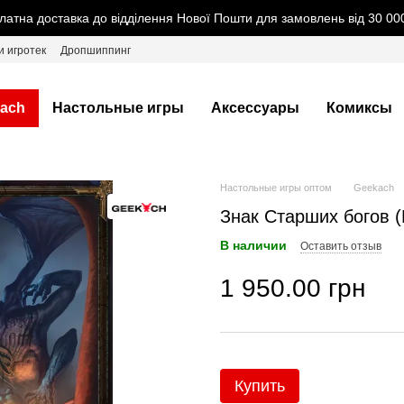
латна доставка до відділення Нової Пошти для замовлень від 30 000
и игротек
Дропшиппинг
ach
Настольные игры
Аксессуары
Комиксы
Настольные игры оптом
Geekach
Знак Старших богов (E
В наличии
Оставить отзыв
1 950.00 грн
Купить