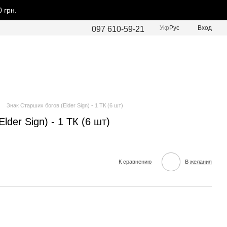
 грн.
Укр
Рус
Вход
097 610-59-21
Знак Старших богов (Elder Sign) - 1 ТК (6 шт)
lder Sign) - 1 ТК (6 шт)
К сравнению
В желания