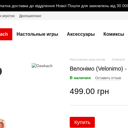
латна доставка до відділення Нової Пошти для замовлень від 30 000
и игротек
Дропшиппинг
ach
Настольные игры
Аксессуары
Комиксы
Настольные игры оптом
Geekach
Велонімо (Velonimo) -
В наличии
Оставить отзыв
499.00 грн
Купить