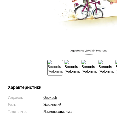
Характеристики
Издатель
Geekach
Язык
Украинский
Текст в игре
Языконезависимая