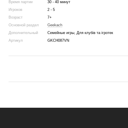
Время партии
30 - 40 минут
Игроков
2 - 5
Возраст
7+
Основной раздел
Geekach
Дополнительный
Семейные игры, Для клубів та ігротек
Артикул
GKCH087VN