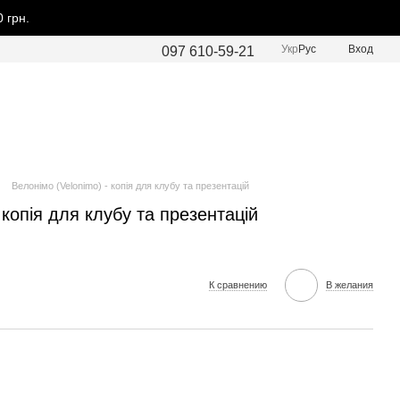
 грн.
Укр
Рус
Вход
097 610-59-21
Велонімо (Velonimo) - копія для клубу та презентацій
 копія для клубу та презентацій
К сравнению
В желания