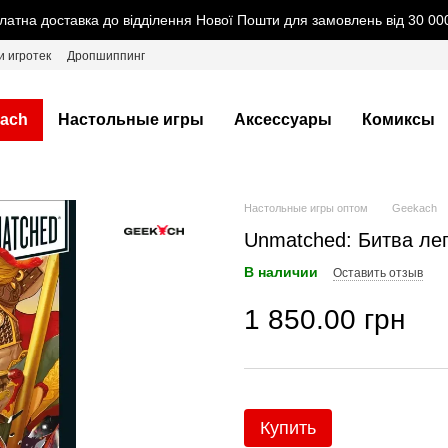
латна доставка до відділення Нової Пошти для замовлень від 30 000
и игротек
Дропшиппинг
ach
Настольные игры
Аксессуары
Комиксы
Настольные игры оптом
Geekach
Unmatched: Битва лег
В наличии
Оставить отзыв
1 850.00 грн
Купить