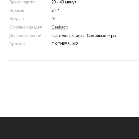
Время партии
20 - 40 минут
Игроков
2 - 4
Возраст
9+
Основной раздел
Geekach
Дополнительный
Настольные игры, Семейные игры
Артикул
GKCH053UM2