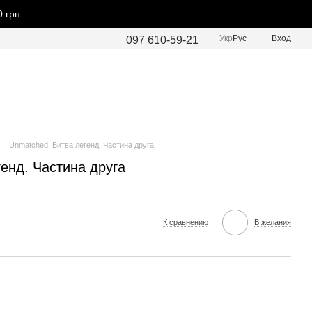
 грн.
Укр
Рус
Вход
097 610-59-21
Unmatched: Битва легенд. Частина друга
енд. Частина друга
К сравнению
В желания