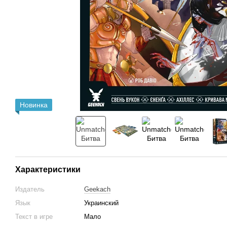
Новинка
Характеристики
Издатель
Geekach
Язык
Украинский
Текст в игре
Мало