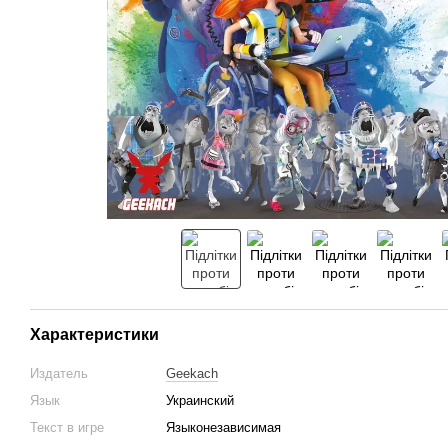
Характеристики
Издатель
Geekach
Язык
Украинский
Текст в игре
Языконезависимая