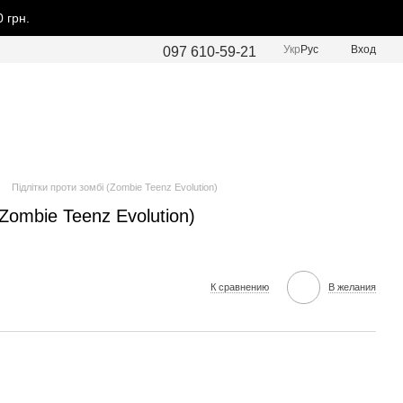
 грн.
Укр
Рус
Вход
097 610-59-21
Підлітки проти зомбі (Zombie Teenz Evolution)
(Zombie Teenz Evolution)
К сравнению
В желания