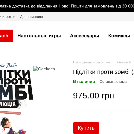
латна доставка до відділення Нової Пошти для замовлень від 30 000
и игротек
Дропшиппинг
ach
Настольные игры
Аксессуары
Комиксы
Настольные игры оптом
Geekach
Підлітки проти зомбі 
В наличии
Оставить отзыв
975.00 грн
Купить