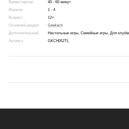
Время партии
40 - 60 минут
Игроков
1 - 4
Возраст
12+
Основной раздел
Geekach
Дополнительный
Настольные игры, Семейные игры, Для клубів 
Артикул
GKCH052TL