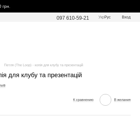
 грн.
Укр
Рус
Вход
097 610-59-21
Петля (The Loop) - копія для клубу та презентацій
пія для клубу та презентацій
зыв
К сравнению
В желания