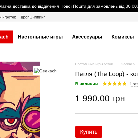
латна доставка до відділення Нової Пошти для замовлень від 30 000
и игротек
Дропшиппинг
ach
Настольные игры
Аксессуары
Комиксы
Настольные игры оптом
Geekach
Петля (The Loop) - ко
В наличии
1 от
1 990.00 грн
Купить