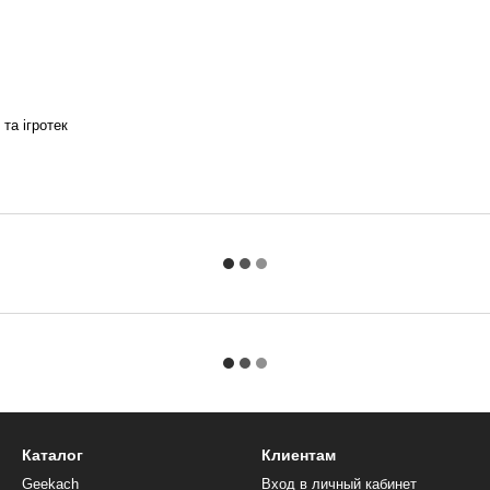
та ігротек
Каталог
Клиентам
Geekach
Вход в личный кабинет