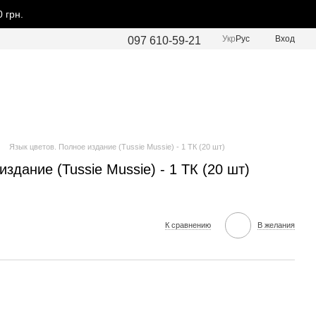
 грн.
Укр
Рус
Вход
097 610-59-21
Язык цветов. Полное издание (Tussie Mussie) - 1 ТК (20 шт)
здание (Tussie Mussie) - 1 ТК (20 шт)
К сравнению
В желания