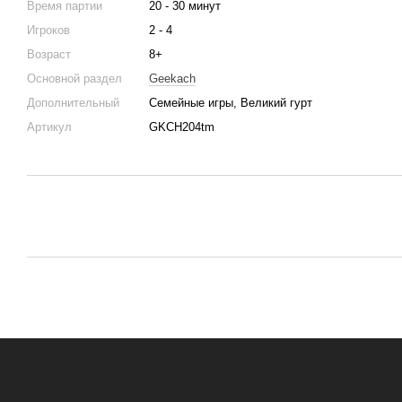
Время партии
20 - 30 минут
Игроков
2 - 4
Возраст
8+
Основной раздел
Geekach
Дополнительный
Семейные игры, Великий гурт
Артикул
GKCH204tm