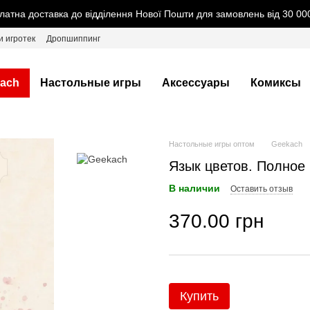
латна доставка до відділення Нової Пошти для замовлень від 30 000
и игротек
Дропшиппинг
ach
Настольные игры
Аксессуары
Комиксы
Настольные игры оптом
Geekach
Язык цветов. Полное и
В наличии
Оставить отзыв
370.00 грн
Купить