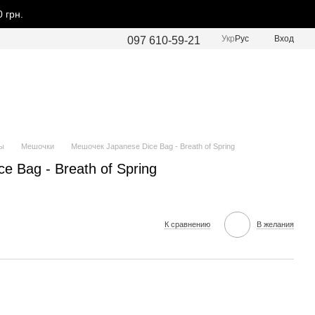
 грн.
Укр
Рус
Вход
097 610-59-21
ы
Мешочки
Мешочек Japanese Dice Bag - Breath of Spring
 Bag - Breath of Spring
К сравнению
В желания