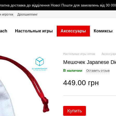
латна доставка до відділення Нової Пошти для замовлень від 30 000
и игротек
Дропшиппинг
ach
Настольные игры
Аксессуары
Комиксы
Настольные игры оптом
Аксессуар
Мешочек Japanese Dice
В наличии
Оставить отзыв
449.00 грн
Купить