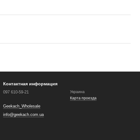
Контактная информация
097 610-59-21
Украина
Карта проезда
Geekach_Wholesale
info@geekach.com.ua