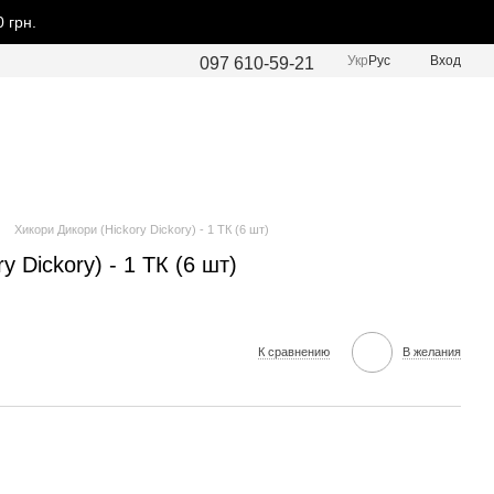
 грн.
Укр
Рус
Вход
097 610-59-21
Хикори Дикори (Hickory Dickory) - 1 ТК (6 шт)
y Dickory) - 1 ТК (6 шт)
К сравнению
В желания