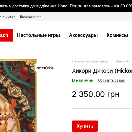
латна доставка до відділення Нової Пошти для замовлень від 30 000
и игротек
Дропшиппинг
ach
Настольные игры
Аксессуары
Комиксы
Настольные игры оптом
Geekach
Хикори Дикори (Hickor
В наличии
Оставить отзыв
2 350.00 грн
Купить