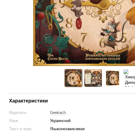
Характеристики
Издатель
Geekach
Язык
Украинский
Текст в игре
Языконезависимая