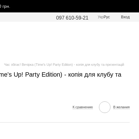
 грн.
Укр
Рус
Вход
097 610-59-21
Час збігає! Вечірка (Time's Up! Party Edition) - копія для клубу та презентацій
ime's Up! Party Edition) - копія для клубу та
К сравнению
В желания