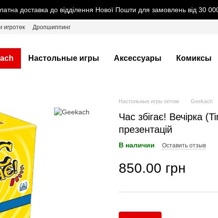
латна доставка до відділення Нової Пошти для замовлень від 30 000
и игротек
Дропшиппинг
ach
Настольные игры
Аксессуары
Комиксы
Настольные игры оптом
Geekach
Час збігає! Вечірка (T
презентацій
В наличии
Оставить отзыв
850.00 грн