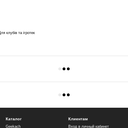
ля клубів та ігротек
Каталог
Клиентам
Geekach
Вход в личный кабинет