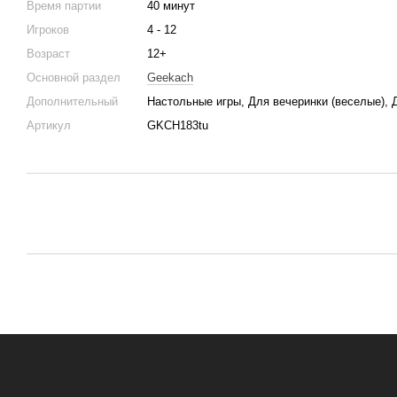
Время партии
40 минут
Игроков
4 - 12
Возраст
12+
Основной раздел
Geekach
Дополнительный
Настольные игры, Для вечеринки (веселые), Д
Артикул
GKCH183tu