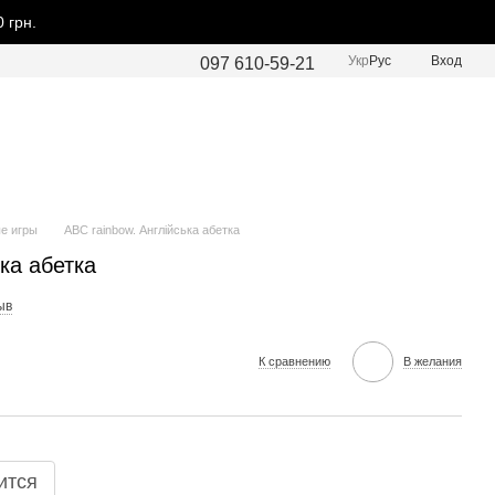
 грн.
Укр
Рус
Вход
097 610-59-21
е игры
ABC rainbow. Англійська абетка
ка абетка
ыв
К сравнению
В желания
ится