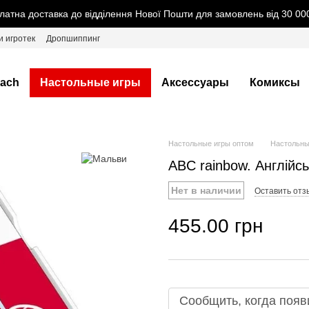
латна доставка до відділення Нової Пошти для замовлень від 30 000
и игротек
Дропшиппинг
ach
Настольные игры
Аксессуары
Комиксы
Настольные игры оптом
Настольны
ABC rainbow. Англійсь
Нет в наличии
Оставить отз
455.00 грн
Сообщить, когда появ